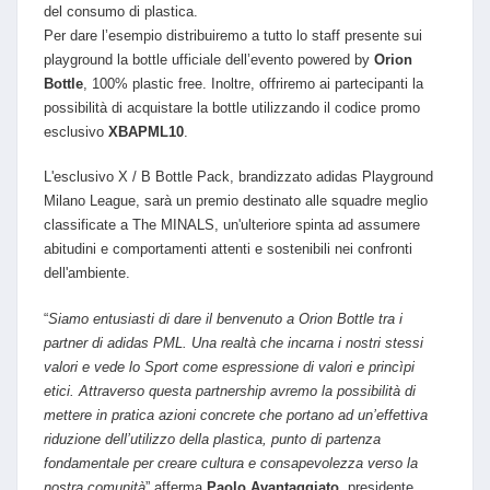
del consumo di plastica.
Per dare l’esempio distribuiremo a tutto lo staff presente sui
playground la bottle ufficiale dell’evento powered by
Orion
Bottle
, 100% plastic free.
Inoltre, offriremo ai partecipanti la
possibilità di acquistare la bottle utilizzando il codice promo
esclusivo
XBAPML10
.
L'esclusivo X / B Bottle Pack, brandizzato adidas Playground
Milano League, sarà un premio destinato alle squadre meglio
classificate a The MINALS, un'ulteriore spinta ad assumere
abitudini e comportamenti attenti e sostenibili nei confronti
dell'ambiente.
“
Siamo entusiasti di dare il benvenuto a Orion Bottle tra i
partner di adidas PML. Una realtà che incarna i nostri stessi
valori e vede lo
Sport come espressione di valori e princìpi
etici. Attraverso questa partnership avremo la possibilità di
mettere in pratica azioni concrete che portano ad un’effettiva
riduzione dell’utilizzo della plastica, punto di partenza
fondamentale per creare cultura e consapevolezza verso la
nostra comunità
” afferma
Paolo Avantaggiato
,
presidente