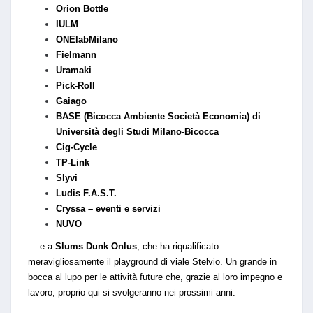
Orion Bottle
IULM
ONElabMilano
Fielmann
Uramaki
Pick-Roll
Gaiago
BASE (Bicocca Ambiente Società Economia) di
Università degli Studi Milano-Bicocca
Cig-Cycle
TP-Link
Slyvi
Ludis F.A.S.T.
Cryssa – eventi e servizi
NUVO
… e a
Slums Dunk Onlus
, che ha riqualificato
meravigliosamente il playground di viale Stelvio. Un grande in
bocca al lupo per le attività future che, grazie al loro impegno e
lavoro, proprio qui si svolgeranno nei prossimi anni.