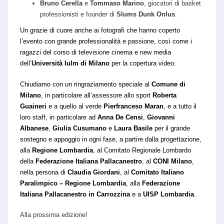
Bruno Cerella
e
Tommaso Marino
, giocatori di basket
professionisti e founder di
Slums Dunk Onlus
.
Un grazie di cuore anche ai fotografi che hanno coperto
l’evento con grande professionalità e passione, così come i
ragazzi del corso di televisione cinema e new media
dell’
Università Iulm di Milano
per la copertura video.
Chiudiamo con un ringraziamento speciale al
Comune di
Milano
, in particolare all’assessore allo sport
Roberta
Guaineri
e a quello al verde
Pierfranceso Maran
, e a tutto il
loro staff, in particolare ad
Anna De Censi
,
Giovanni
Albanese
,
Giulia Cusumano
e
Laura Basile
per il grande
sostegno e appoggio in ogni fase, a partire dalla progettazione,
alla
Regione Lombardia
, al Comitato Regionale Lombardo
della
Federazione Italiana Pallacanestro
, al
CONI Milano
,
nella persona di
Claudia Giordani
, al
Comitato Italiano
Paralimpico – Regione Lombardia
, alla
Federazione
Italiana Pallacanestro in Carrozzina
e a
UISP Lombardia
.
Alla prossima edizione!