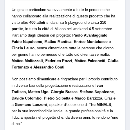
Un grazie particolare va ovviamente a tutte le persone che
hanno collaborato alla realizzazione di questo progetto che ha
visto oltre
400 atleti
sfidarsi su 5 playground e circa
250
par
tite
,
in tutta la città di Milano nel weekend 4-5 settembre.
Partiamo dagli ideatori del progetto:
Paolo Avantaggiato
,
Fabio Napoleone
,
Matteo Mantica
,
Enrico Montefusco
e
Cinzia Lauro
, senza dimenticare tutte le persone che giorno
per giorno hanno permesso che tutto ciò diventasse realtà:
Matteo Maffezzoli
,
Federico Pozzi
,
Matteo Falconetti
,
Giulia
Fortunato
e
Alessandro Conti
.
Non possiamo dimenticare e ringraziare per il proprio contributo
in diverse fasi della progettazione e realizzazione
Ivan
Todisco, Matteo Ugo
,
Giorgia Brasca
,
Stefano Napoleone
,
Davide Colombo
,
Pietro Scibetta
e
Marco Barzizza
. Grazie
a
Germano Lanzoni
, speaker d'eccezione di
The MINALS
,
per la sua inconfondibile ironia, la grande professionalità e la
fiducia riposta nel progetto che, da diversi anni, lo rendono “uno
di noi”.