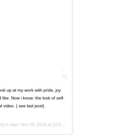
ook up at my work with pride, joy
d like. Now i know: the look of self-
l video. ( see last post)
) in data:
Nov 20, 2018 at 12:04 PST