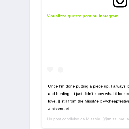
Visualizza questo post su Instagram
Once I’m done putting a piece up, I always l
and healing... i just didn’t know what it looke
love. || still from the MissMe x @cheapfestiva
#missmeart
Un post condiviso da
MissMe.
(@miss_me_art