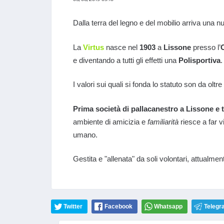
Dalla terra del legno e del mobilio arriva una 
La
Virtus
nasce nel
1903
a
Lissone
presso l’
e diventando a tutti gli effetti una
Polisportiva
.
I valori sui quali si fonda lo statuto son da oltre
Prima società di pallacanestro a Lissone e t
ambiente di amicizia e
familiarità
riesce a far 
umano.
Gestita e "allenata" da soli volontari, attualmen
Twitter
Facebook
Whatsapp
Telegr