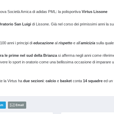
nuova Società Amica di adidas PML: la polisportiva
Virtus Lissone
Oratorio San Luigi
di Lissone. Già nel corso dei primissimi anni la s
 100 anni i principi di
educazione
al
rispetto
e all'
amicizia
sulla quale 
ra le prime nel sud della Brianza
si afferma negli anni come riferim
vivere lo sport in oratorio come una bellissima occasione di imparare un
te la Virtus ha
due sezioni
:
calcio
e
basket
conta
14 squadre
ed un 
am
Email