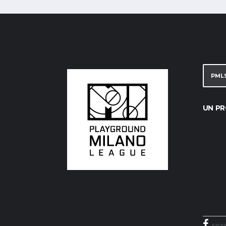
PML
UN PR
FACE