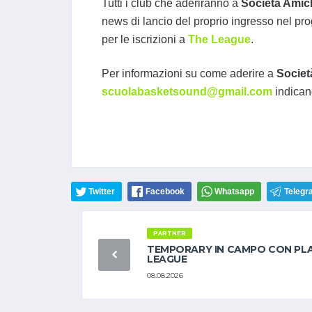
Tutti i club che aderiranno a
Società Amic
news di lancio del proprio ingresso nel pr
per le iscrizioni a
The League
.
Per informazioni su come aderire a
Societ
scuolabasketsound@gmail.com
indican
Twitter
Facebook
Whatsapp
Telegr
PARTNER
TEMPORARY IN CAMPO CON PL
LEAGUE
08.08.2026