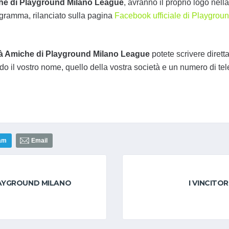
he di Playground Milano League
, avranno il proprio logo nell
ogramma, rilanciato sulla pagina
Facebook ufficiale di Playgrou
à Amiche di Playground Milano League
potete scrivere diret
do il vostro nome, quello della vostra società e un numero di tel
am
Email
AYGROUND MILANO
I VINCITOR