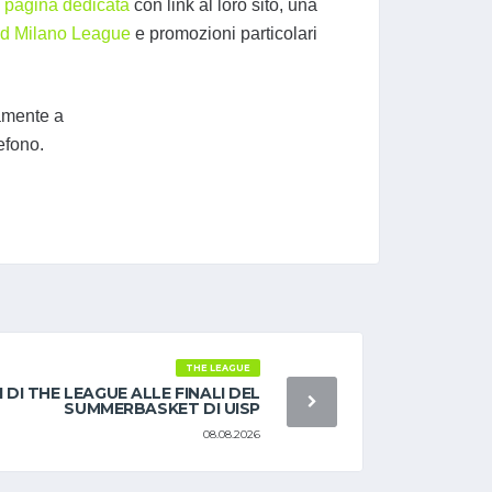
a
pagina dedicata
con link al loro sito, una
nd Milano League
e promozioni particolari
tamente a
efono.
THE LEAGUE
I DI THE LEAGUE ALLE FINALI DEL
SUMMERBASKET DI UISP
08.08.2026