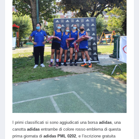
I primi classificati si sono aggiudicati una borsa
adidas
, una
canotta
adidas
entrambe di colore rosso emblema di questa
prima giornata di
adidas PML 0202
, e l’iscrizione gratuita