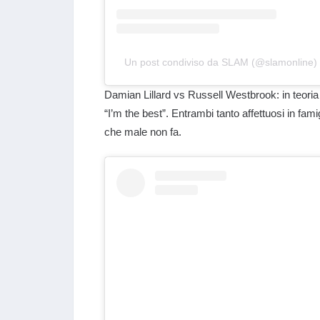
Un post condiviso da SLAM (@slamonline)
Damian Lillard vs Russell Westbrook: in teoria 
“I’m the best”. Entrambi tanto affettuosi in fam
che male non fa.