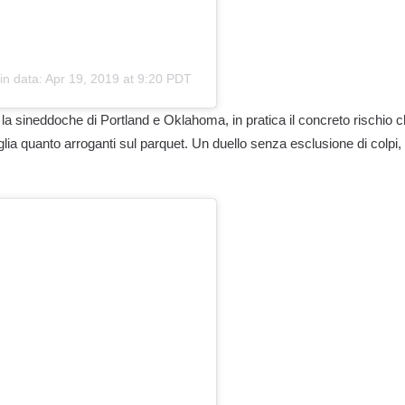
in data:
Apr 19, 2019 at 9:20 PDT
la sineddoche di Portland e Oklahoma, in pratica il concreto rischio c
iglia quanto arroganti sul parquet. Un duello senza esclusione di colpi,