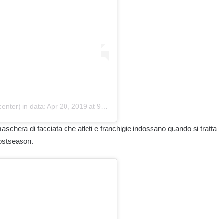
center)
in data:
Apr 20, 2019 at 9:51 PDT
aschera di facciata che atleti e franchigie indossano quando si tratta
postseason.