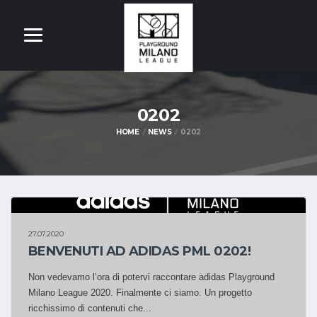
0202
HOME
NEWS
0202
0202
27.07.2020
OM
BENVENUTI AD ADIDAS PML 0202!
Non vedevamo l’ora di potervi raccontare adidas Playground
Milano League 2020. Finalmente ci siamo. Un progetto
ricchissimo di contenuti che...