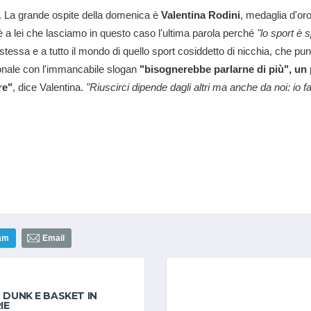
. La grande ospite della domenica è
Valentina Rodini
, medaglia d'or
è a lei che lasciamo in questo caso l'ultima parola perché
"lo sport è
tessa e a tutto il mondo di quello sport cosiddetto di nicchia, che punt
zionale con l'immancabile slogan
"bisognerebbe parlarne di più", un
re"
, dice Valentina.
"Riuscirci dipende dagli altri ma anche da noi: io far
am
Email
S DUNK E BASKET IN
IE