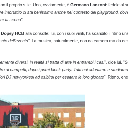
on il proprio stile. Uno, ovviamente, è
Germano Lanzoni
: fedele al
re imbruttito ci sta benissimo anche nel contesto del playground, dov
are la scena"
.
e
Dopey HCB
alla consolle: lui, con i suoi vinili, ha scandito il ritmo un
nto dell'evento"
. La musica, naturalmente, non da camera ma da cem
nte diversi, in realtà si tratta di arte in entrambi i casi
", dice lui. "
S
tro ai campetti, dopo i primi block party. Tutti noi adoriamo e studia
ori DJ newyorkesi ad esibirsi per esaltare le loro giocate
". Ritmo, ene