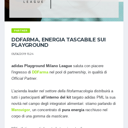
PARTNER
DDFARMA, ENERGIA TASCABILE SUI
PLAYGROUND
05/06/2019 15:24
adidas Playground Milano League
saluta con piacere
l'ingresso di
DDFarma
nel pool di partnership, in qualità di
Official Partner
.
L'azienda
leader nel settore della fitofarmacologia
distribuirà a
tutti i partecipanti
all'interno del kit
targato adidas PML la sua
novità nel campo degli integratori alimentari: stiamo parlando di
Mensvigor
, un concentrato di
pura energia
racchiuso nel
corpo di una
gomma da masticare
.