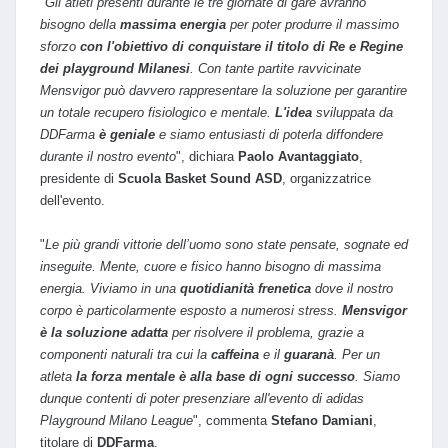
"
Gli atleti presenti durante le tre giornate di gare avranno
bisogno della
massima energia
per poter produrre il massimo
sforzo
con l'obiettivo di conquistare il titolo di Re e Regine
dei playground Milanesi
. Con tante partite ravvicinate
Mensvigor può davvero rappresentare la soluzione per garantire
un totale recupero fisiologico e mentale.
L'idea
sviluppata da
DDFarma
è geniale
e siamo entusiasti di poterla diffondere
durante il nostro evento
", dichiara
Paolo Avantaggiato
,
presidente di
Scuola Basket Sound ASD
, organizzatrice
dell'evento.
"
Le più grandi vittorie dell’uomo sono state pensate, sognate ed
inseguite. Mente, cuore e fisico hanno bisogno di massima
energia. Viviamo in una
quotidianità frenetica
dove il nostro
corpo è particolarmente esposto a numerosi stress.
Mensvigor
è la soluzione adatta
per risolvere il problema, grazie a
componenti naturali tra cui la
caffeina
e il
guaranà
. Per un
atleta
l
a
forza mentale è alla base di ogni successo
. Siamo
dunque contenti di poter presenziare all'evento di adidas
Playground Milano League
", commenta
Stefano Damiani
,
titolare di
DDFarma
.