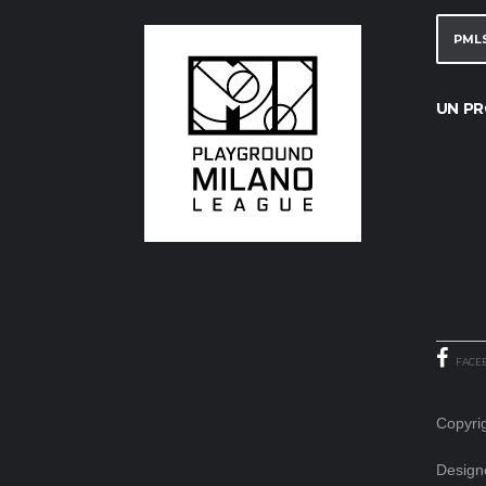
PML
UN PR
FACE
Copyri
Design