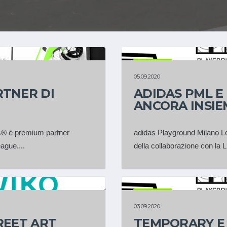
PARTNER
05.09.2020
TNER DI
ADIDAS PML E
ANCORA INSIEM
is® è premium partner
adidas Playground Milano L
ague....
della collaborazione con la 
PARTNER
03.09.2020
REET ART
TEMPORARY E 