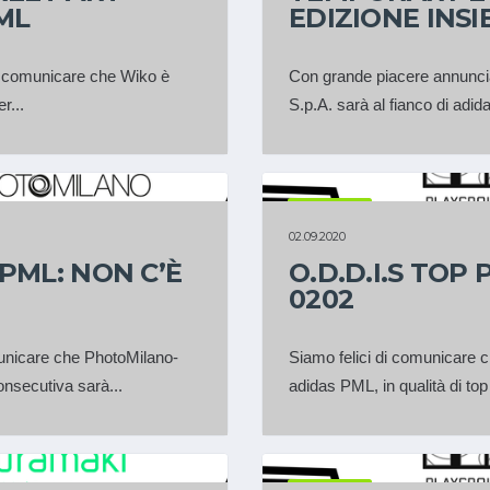
ML
EDIZIONE INS
i comunicare che Wiko è
Con grande piacere annunci
r...
S.p.A. sarà al fianco di adi
PARTNER
02.09.2020
PML: NON C’È
O.D.D.I.S TOP
0202
unicare che PhotoMilano-
Siamo felici di comunicare c
onsecutiva sarà...
adidas PML, in qualità di top