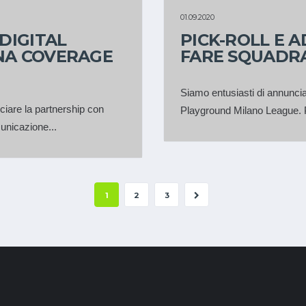
PARTNER
01.09.2020
DIGITAL
PICK-ROLL E A
NA COVERAGE
FARE SQUADR
Siamo entusiasti di annunci
ciare la partnership con
Playground Milano League. Pi
municazione...
1
2
3